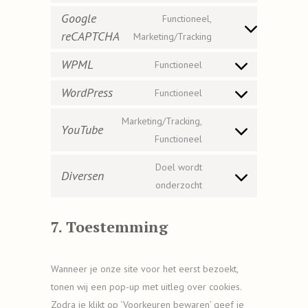
to
Google
Functioneel,
service
reCAPTCHA
Consent
Marketing/Tracking
woocommerce
to
WPML
Functioneel
service
Consent
google-
to
WordPress
Functioneel
recaptcha
Consent
service
to
wpml
Marketing/Tracking,
YouTube
service
Consent
Functioneel
wordpress
to
Doel wordt
service
Diversen
Consent
onderzocht
youtube
to
service
7. Toestemming
diversen
Wanneer je onze site voor het eerst bezoekt,
tonen wij een pop-up met uitleg over cookies.
Zodra je klikt op ‘Voorkeuren bewaren’ geef je